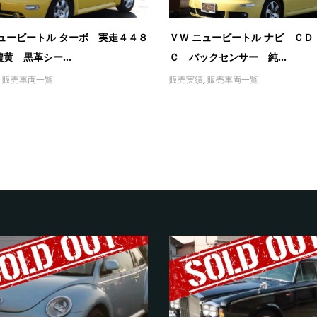
ニュービートル ターボ 実走４４８
ＶＷ ニュービートル ナビ ＣＤ
黄 黒革シー...
Ｃ バックセンサー 純...
,
販売車両一覧
販売実績
,
販売車両一覧