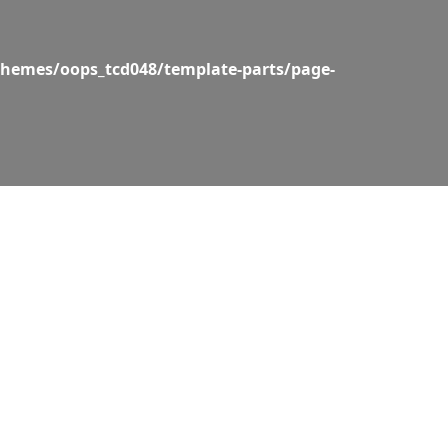
hemes/oops_tcd048/template-parts/page-