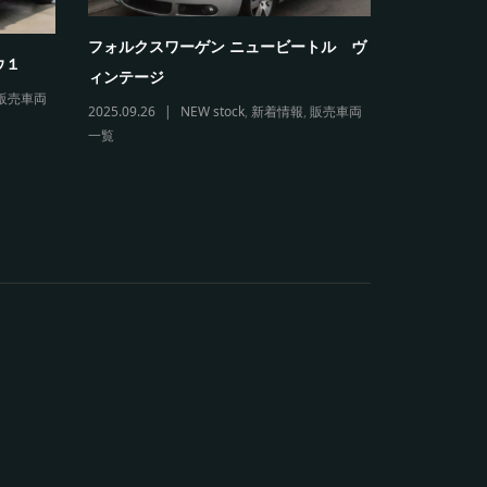
フォルクスワーゲン ニュービートル ヴ
フォルクス
ウ１
ィンテージ
リオレ
販売車両
2025.09.26
NEW stock
,
新着情報
,
販売車両
2026.03.11
一覧
販売車両一覧