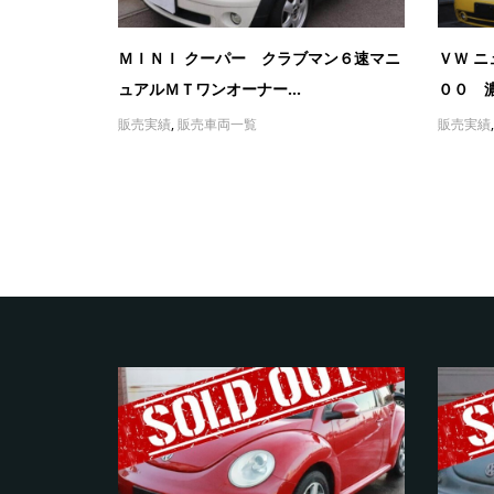
ＭＩＮＩ クーパー クラブマン６速マニ
ＶＷ 
ュアルＭＴワンオーナー...
００ 濃
販売実績
,
販売車両一覧
販売実績