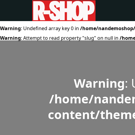
Warning
: Undefined array key 0 in
/home/nandemoshop/r-
Warning
: Attempt to read property "slug" on null in
/home
Warning
:
/home/nandem
content/theme