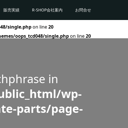
販売実績
R-SHOP会社案内
お問合せ
48/single.php
on line
20
hemes/oops_tcd048/single.php
on line
20
chphrase in
blic_html/wp-
te-parts/page-