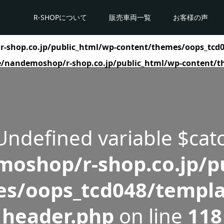
R-SHOPについて
販売車両一覧
お客様の声
shop.co.jp/public_html/wp-content/themes/oops_tcd0
/nandemoshop/r-shop.co.jp/public_html/wp-content/t
 Undefined variable $cat
oshop/r-shop.co.jp/pu
s/oops_tcd048/templa
header.php
on line
118