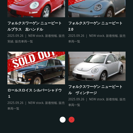
ト
フ
フォルクスワーゲン ニュービート
フォルクスワーゲン ニュービート
ル
ルプラス 左ハンドル
2.0
販売
20
2025.09.26
NEW stock
,
新着情報
,
販売
2025.09.26
NEW stock
,
新着情報
,
販売
実
実績
,
販売車両一覧
車両一覧
フ
リ
フォルクスワーゲン ニュービート
ル
ロールスロイス シルバーシャドウ
ル ヴィンテージ
20
１
2025.09.26
NEW stock
,
新着情報
,
販売
実
2025.09.26
NEW stock
,
新着情報
,
販売
車両一覧
車両一覧