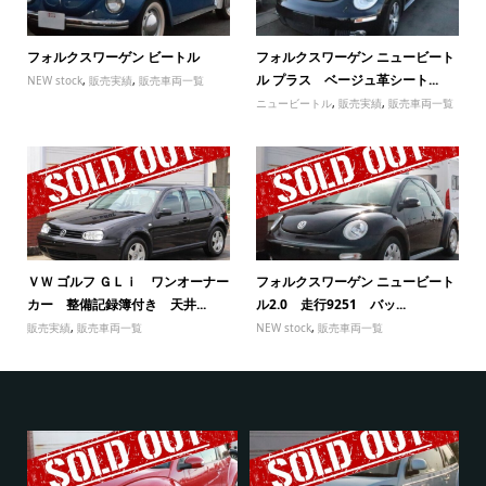
フォルクスワーゲン ビートル
フォルクスワーゲン ニュービート
ル プラス ベージュ革シート...
NEW stock
,
販売実績
,
販売車両一覧
ニュービートル
,
販売実績
,
販売車両一覧
ＶＷ ゴルフ ＧＬｉ ワンオーナー
フォルクスワーゲン ニュービート
カー 整備記録簿付き 天井...
ル2.0 走行9251 バッ...
販売実績
,
販売車両一覧
NEW stock
,
販売車両一覧