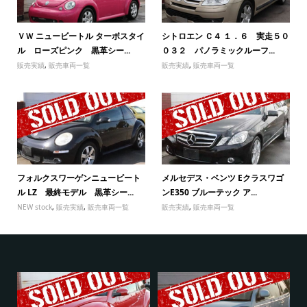
ＶＷ ニュービートル ターボスタイ
シトロエン Ｃ４ １．６ 実走５０
ル ローズピンク 黒革シー...
０３２ パノラミックルーフ...
販売実績
,
販売車両一覧
販売実績
,
販売車両一覧
フォルクスワーゲンニュービート
メルセデス・ベンツ Eクラスワゴ
ル LZ 最終モデル 黒革シー...
ンE350 ブルーテック ア...
NEW stock
,
販売実績
,
販売車両一覧
販売実績
,
販売車両一覧