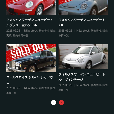
ト
フ
フォルクスワーゲン ニュービート
フォルクスワーゲン ニュービート
ル
ルプラス 左ハンドル
2.0
販売
20
2025.09.26
NEW stock
,
新着情報
,
販売
2025.09.26
NEW stock
,
新着情報
,
販売
実
実績
,
販売車両一覧
車両一覧
フ
リ
フォルクスワーゲン ニュービート
ル
ロールスロイス シルバーシャドウ
ル ヴィンテージ
20
１
2025.09.26
NEW stock
,
新着情報
,
販売
実
2025.09.26
NEW stock
,
新着情報
,
販売
車両一覧
車両一覧