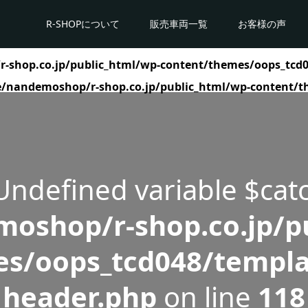
R-SHOPについて
販売車両一覧
お客様の声
shop.co.jp/public_html/wp-content/themes/oops_tcd0
/nandemoshop/r-shop.co.jp/public_html/wp-content/t
 Undefined variable $cat
oshop/r-shop.co.jp/pu
s/oops_tcd048/templa
header.php
on line
118