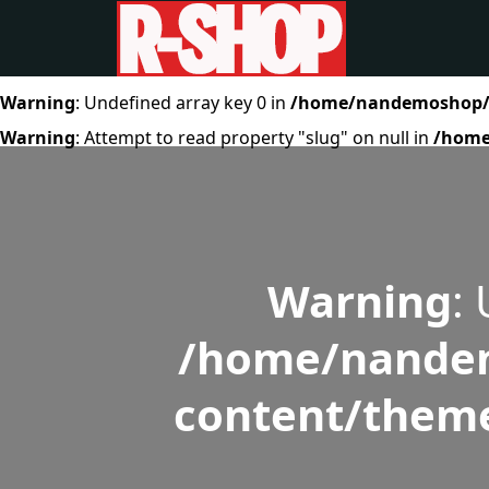
Warning
: Undefined array key 0 in
/home/nandemoshop/r-
Warning
: Attempt to read property "slug" on null in
/home
Warning
:
/home/nandem
content/theme