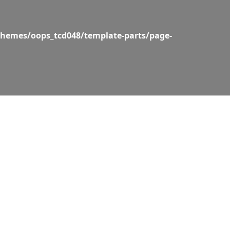
hemes/oops_tcd048/template-parts/page-