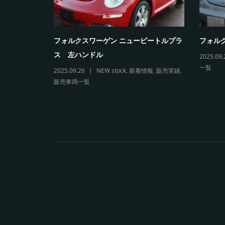
5カブリオレ
フォルクスワーゲン ニュービートルプラ
フォルク
ス 左ハンドル
2025.09.
一覧
両一覧
2025.09.26
NEW stock
,
新着情報
,
販売実績
,
販売車両一覧