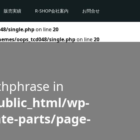
販売実績
R-SHOP会社案内
お問合せ
48/single.php
on line
20
hemes/oops_tcd048/single.php
on line
20
chphrase in
blic_html/wp-
te-parts/page-