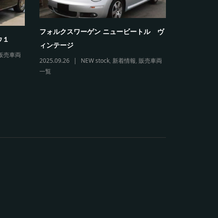
フォルクスワーゲン ニュービートル ヴ
フォルクス
ウ１
ィンテージ
リオレ
販売車両
2025.09.26
NEW stock
,
新着情報
,
販売車両
2026.03.11
一覧
販売車両一覧