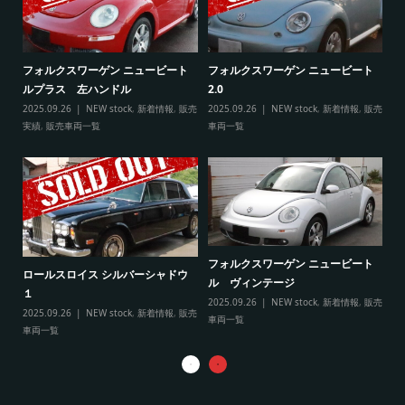
ト
フ
フォルクスワーゲン ニュービート
フォルクスワーゲン ニュービート
ル
ルプラス 左ハンドル
2.0
販売
20
2025.09.26
NEW stock
,
新着情報
,
販売
2025.09.26
NEW stock
,
新着情報
,
販売
実
実績
,
販売車両一覧
車両一覧
フ
リ
フォルクスワーゲン ニュービート
ル
ロールスロイス シルバーシャドウ
ル ヴィンテージ
20
１
2025.09.26
NEW stock
,
新着情報
,
販売
実
2025.09.26
NEW stock
,
新着情報
,
販売
車両一覧
車両一覧