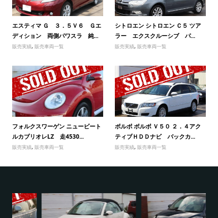
エスティマ Ｇ ３．５Ｖ６ Ｇエ
シトロエン シトロエン Ｃ５ ツア
ディション 両側パワスラ 純...
ラー エクスクルーシブ パ...
販売実績
,
販売車両一覧
販売実績
,
販売車両一覧
フォルクスワーゲン ニュービート
ボルボ ボルボ Ｖ５０ ２．４アク
ルカブリオレLZ 走4530...
ティブＨＤＤナビ バックカ...
販売実績
,
販売車両一覧
販売実績
,
販売車両一覧