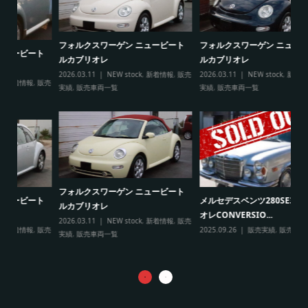
フォルクスワーゲン ニュービート
フォルクスワーゲン ニュービート
ト
フ
ルカブリオレ
ルカブリオレ
ル
2026.03.11
NEW stock
,
新着情報
,
販売
2026.03.11
NEW stock
,
新着情報
,
販売
販売
20
実績
,
販売車両一覧
実績
,
販売車両一覧
実
フォルクスワーゲン ニュービート
ト
メルセデスベンツ280SE3.5カブリ
ルカブリオレ
ロ
オレCONVERSIO...
2026.03.11
NEW stock
,
新着情報
,
販売
１
販売
2025.09.26
販売実績
,
販売車両一覧
実績
,
販売車両一覧
20
車