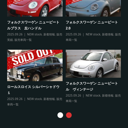
ト
フ
フォルクスワーゲン ニュービート
フォルクスワーゲン ニュービート
ル
ルプラス 左ハンドル
2.0
販売
20
2025.09.26
NEW stock
,
新着情報
,
販売
2025.09.26
NEW stock
,
新着情報
,
販売
実
実績
,
販売車両一覧
車両一覧
フ
リ
フォルクスワーゲン ニュービート
ル
ロールスロイス シルバーシャドウ
ル ヴィンテージ
20
１
2025.09.26
NEW stock
,
新着情報
,
販売
実
2025.09.26
NEW stock
,
新着情報
,
販売
車両一覧
車両一覧