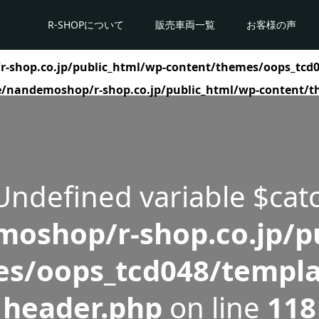
R-SHOPについて
販売車両一覧
お客様の声
shop.co.jp/public_html/wp-content/themes/oops_tcd0
/nandemoshop/r-shop.co.jp/public_html/wp-content/t
 Undefined variable $cat
oshop/r-shop.co.jp/pu
s/oops_tcd048/templa
header.php
on line
118