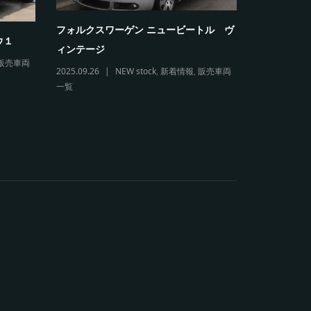
フォルクスワーゲン ニュービートル ヴ
フォルクス
ウ１
ィンテージ
リオレ
販売車両
2025.09.26
NEW stock
,
新着情報
,
販売車両
2026.03.11
一覧
販売車両一覧