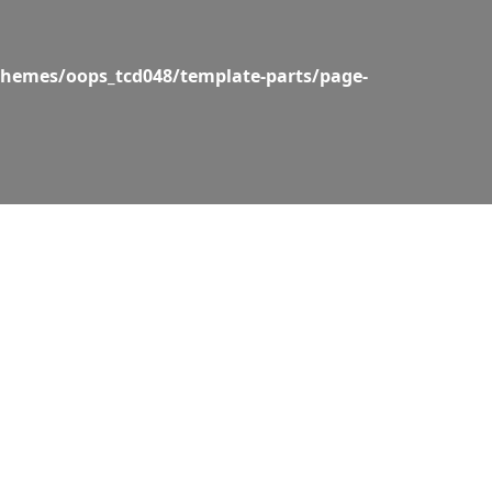
hemes/oops_tcd048/template-parts/page-