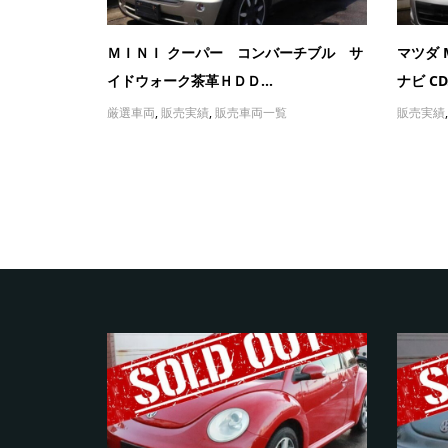
ＭＩＮＩ クーパー コンバーチブル サ
マツダ 
イドウォーク茶革ＨＤＤ...
ナビ CD.
厳選車両
,
販売実績
,
販売車両一覧
販売実績