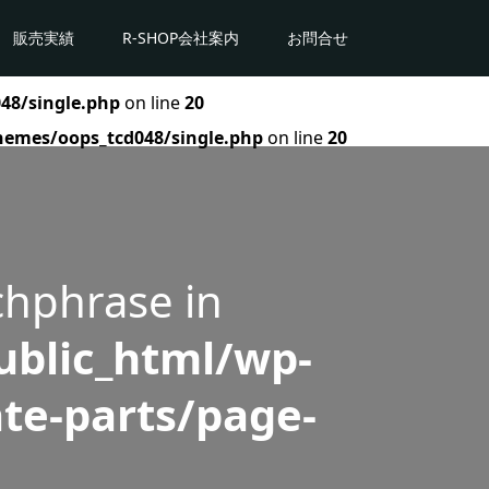
販売実績
R-SHOP会社案内
お問合せ
48/single.php
on line
20
hemes/oops_tcd048/single.php
on line
20
chphrase in
blic_html/wp-
te-parts/page-