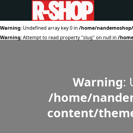
Warning
: Undefined array key 0 in
/home/nandemoshop/r-
Warning
: Attempt to read property "slug" on null in
/home
Warning
:
/home/nandem
content/theme