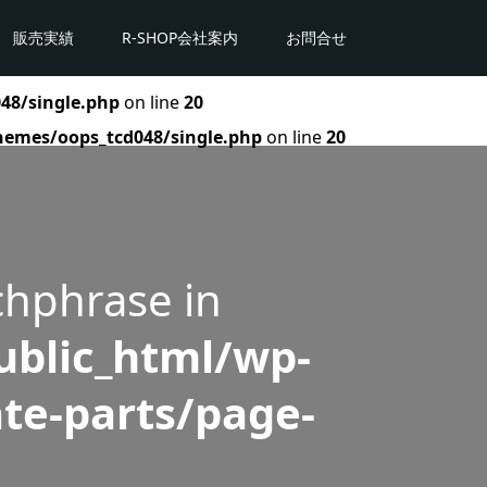
販売実績
R-SHOP会社案内
お問合せ
48/single.php
on line
20
hemes/oops_tcd048/single.php
on line
20
chphrase in
blic_html/wp-
te-parts/page-