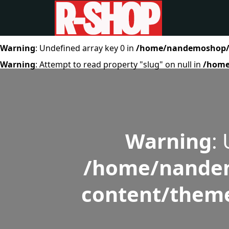
Warning
: Undefined array key 0 in
/home/nandemoshop/r-
Warning
: Attempt to read property "slug" on null in
/home
Warning
:
/home/nandem
content/theme