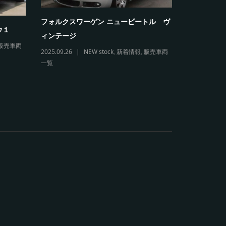
フォルクスワーゲン ニュービートル ヴ
フォルクス
ウ１
ィンテージ
リオレ
販売車両
2025.09.26
NEW stock
,
新着情報
,
販売車両
2026.03.11
一覧
販売車両一覧