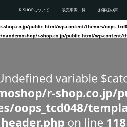
R-SHOPについて
販売車両一覧
お客様の声
shop.co.jp/public_html/wp-content/themes/oops_tcd0
/nandemoshop/r-shop.co.jp/public_html/wp-content/t
 Undefined variable $cat
oshop/r-shop.co.jp/pu
s/oops_tcd048/templa
header.php
on line
118