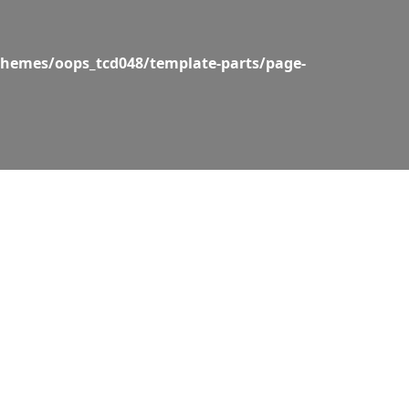
hemes/oops_tcd048/template-parts/page-