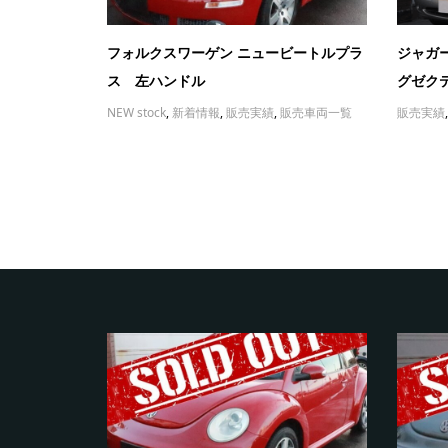
フォルクスワーゲン ニュービートルプラ
ジャガー
ス 左ハンドル
グゼクテ
NEW stock
,
新着情報
,
販売実績
,
販売車両一覧
販売実績