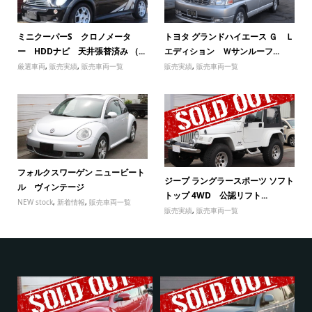
ミニクーパーS クロノメータ
トヨタ グランドハイエース Ｇ Ｌ
ー HDDナビ 天井張替済み （...
エディション Ｗサンルーフ...
厳選車両
,
販売実績
,
販売車両一覧
販売実績
,
販売車両一覧
フォルクスワーゲン ニュービート
ジープ ラングラースポーツ ソフト
ル ヴィンテージ
トップ 4WD 公認リフト...
NEW stock
,
新着情報
,
販売車両一覧
販売実績
,
販売車両一覧