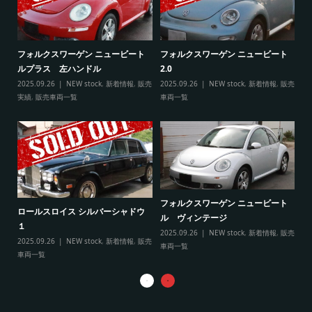
ト
フ
フォルクスワーゲン ニュービート
フォルクスワーゲン ニュービート
ル
ルプラス 左ハンドル
2.0
販売
20
2025.09.26
NEW stock
,
新着情報
,
販売
2025.09.26
NEW stock
,
新着情報
,
販売
実
実績
,
販売車両一覧
車両一覧
フ
リ
フォルクスワーゲン ニュービート
ル
ロールスロイス シルバーシャドウ
ル ヴィンテージ
20
１
2025.09.26
NEW stock
,
新着情報
,
販売
実
2025.09.26
NEW stock
,
新着情報
,
販売
車両一覧
車両一覧