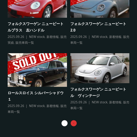
ト
フ
フォルクスワーゲン ニュービート
フォルクスワーゲン ニュービート
ル
ルプラス 左ハンドル
2.0
販売
20
2025.09.26
NEW stock
,
新着情報
,
販売
2025.09.26
NEW stock
,
新着情報
,
販売
実
実績
,
販売車両一覧
車両一覧
フ
リ
フォルクスワーゲン ニュービート
ル
ロールスロイス シルバーシャドウ
ル ヴィンテージ
20
１
2025.09.26
NEW stock
,
新着情報
,
販売
実
2025.09.26
NEW stock
,
新着情報
,
販売
車両一覧
車両一覧