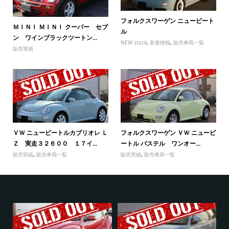
フォルクスワーゲン ニュービート
ＭＩＮＩ ＭＩＮＩ クーパー セブ
ル
ン ワインブラックツートン...
NEW stock
,
新着情報
,
販売車両一覧
販売実績
ＶＷ ニュービートルカブリオレ Ｌ
フォルクスワーゲン ＶＷ ニュービ
Ｚ 実走３２６００ １７イ...
ートル パステル ワンオー...
販売実績
,
販売車両一覧
販売実績
,
販売車両一覧