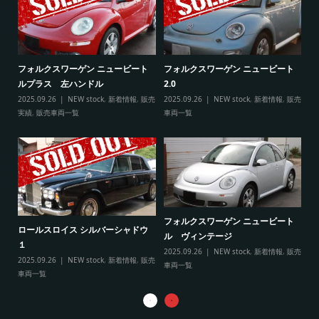
ト
フ
フォルクスワーゲン ニュービート
フォルクスワーゲン ニュービート
ル
ルプラス 左ハンドル
2.0
販売
20
2025.09.26
NEW stock
,
新着情報
,
販売
2025.09.26
NEW stock
,
新着情報
,
販売
実
実績
,
販売車両一覧
車両一覧
フ
リ
フォルクスワーゲン ニュービート
ル
ロールスロイス シルバーシャドウ
ル ヴィンテージ
20
１
2025.09.26
NEW stock
,
新着情報
,
販売
実
2025.09.26
NEW stock
,
新着情報
,
販売
車両一覧
車両一覧