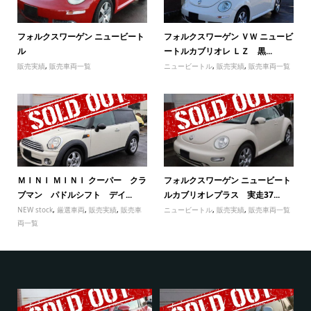
フォルクスワーゲン ニュービート
フォルクスワーゲン ＶＷ ニュービ
ル
ートルカブリオレ ＬＺ 黒...
販売実績
,
販売車両一覧
ニュービートル
,
販売実績
,
販売車両一覧
ＭＩＮＩ ＭＩＮＩ クーパー クラ
フォルクスワーゲン ニュービート
ブマン パドルシフト デイ...
ルカブリオレプラス 実走37...
NEW stock
,
厳選車両
,
販売実績
,
販売車
ニュービートル
,
販売実績
,
販売車両一覧
両一覧