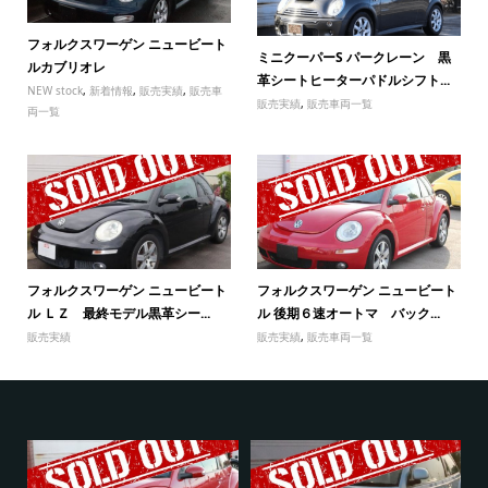
フォルクスワーゲン ニュービート
ミニクーパーS パークレーン 黒
ルカブリオレ
革シートヒーターパドルシフト...
NEW stock
,
新着情報
,
販売実績
,
販売車
販売実績
,
販売車両一覧
両一覧
フォルクスワーゲン ニュービート
フォルクスワーゲン ニュービート
ル ＬＺ 最終モデル黒革シー...
ル 後期６速オートマ バック...
販売実績
販売実績
,
販売車両一覧