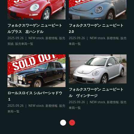
ト
フ
フォルクスワーゲン ニュービート
フォルクスワーゲン ニュービート
ル
ルプラス 左ハンドル
2.0
販売
20
2025.09.26
NEW stock
,
新着情報
,
販売
2025.09.26
NEW stock
,
新着情報
,
販売
実
実績
,
販売車両一覧
車両一覧
フ
リ
フォルクスワーゲン ニュービート
ル
ロールスロイス シルバーシャドウ
ル ヴィンテージ
20
１
2025.09.26
NEW stock
,
新着情報
,
販売
実
2025.09.26
NEW stock
,
新着情報
,
販売
車両一覧
車両一覧