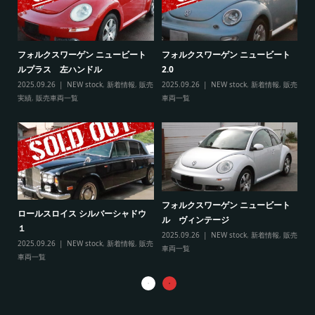
ト
フ
フォルクスワーゲン ニュービート
フォルクスワーゲン ニュービート
ル
ルプラス 左ハンドル
2.0
販売
20
2025.09.26
NEW stock
,
新着情報
,
販売
2025.09.26
NEW stock
,
新着情報
,
販売
実
実績
,
販売車両一覧
車両一覧
フ
リ
フォルクスワーゲン ニュービート
ル
ロールスロイス シルバーシャドウ
ル ヴィンテージ
20
１
2025.09.26
NEW stock
,
新着情報
,
販売
実
2025.09.26
NEW stock
,
新着情報
,
販売
車両一覧
車両一覧