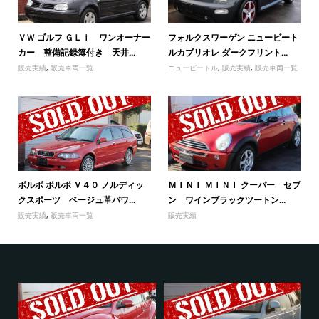
ＶＷ ゴルフ ＧＬｉ ワンオーナー
フォルクスワーゲン ニュービート
カー 整備記録簿付き 天井...
ルカブリオレ ダークフリント...
販売実績
,
販売車両一覧
ニュービートル
,
販売実績
,
販売車両一覧
ボルボ ボルボ Ｖ４０ ノルディッ
ＭＩＮＩ ＭＩＮＩ クーパー セブ
クスポーツ ベージュ革パワ...
ン ワインブラックツートン...
販売実績
,
販売車両一覧
販売実績