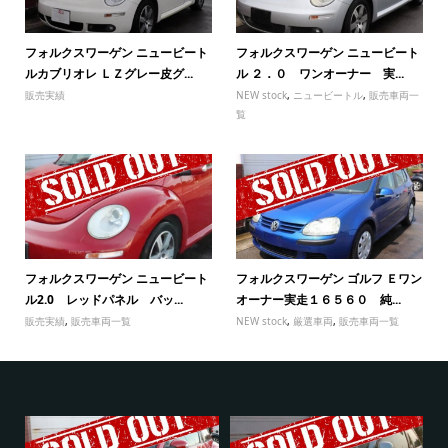
フォルクスワーゲン ニュービート
フォルクスワーゲン ニュービート
ルカブリオレ ＬＺグレー皮グ...
ル ２．０ ワンオーナー 実...
販売実績
NEW stock
,
ニュービートル
,
販売車両一
覧
フォルクスワーゲン ニュービート
フォルクスワーゲン ゴルフ Ｅワン
ル2.0 レッドパネル バッ...
オーナー実走１６５６０ 純...
販売実績
,
販売車両一覧
NEW stock
,
厳選車両
,
販売車両一覧