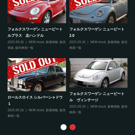
ト
フ
フォルクスワーゲン ニュービート
フォルクスワーゲン ニュービート
ル
ルプラス 左ハンドル
2.0
販売
20
2025.09.26
NEW stock
,
新着情報
,
販売
2025.09.26
NEW stock
,
新着情報
,
販売
実
実績
,
販売車両一覧
車両一覧
フ
リ
フォルクスワーゲン ニュービート
ル
ロールスロイス シルバーシャドウ
ル ヴィンテージ
20
１
2025.09.26
NEW stock
,
新着情報
,
販売
実
2025.09.26
NEW stock
,
新着情報
,
販売
車両一覧
車両一覧