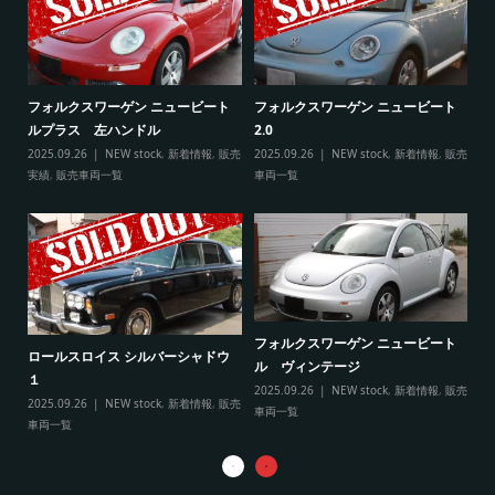
ト
フ
フォルクスワーゲン ニュービート
フォルクスワーゲン ニュービート
ル
ルプラス 左ハンドル
2.0
販売
20
2025.09.26
NEW stock
,
新着情報
,
販売
2025.09.26
NEW stock
,
新着情報
,
販売
実
実績
,
販売車両一覧
車両一覧
フ
リ
フォルクスワーゲン ニュービート
ル
ロールスロイス シルバーシャドウ
ル ヴィンテージ
20
１
2025.09.26
NEW stock
,
新着情報
,
販売
実
2025.09.26
NEW stock
,
新着情報
,
販売
車両一覧
車両一覧