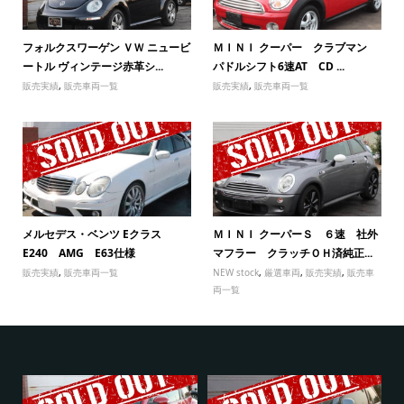
フォルクスワーゲン ＶＷ ニュービ
ＭＩＮＩ クーパー クラブマン
ートル ヴィンテージ赤革シ...
パドルシフト6速AT CD ...
販売実績
,
販売車両一覧
販売実績
,
販売車両一覧
メルセデス・ベンツ Eクラス
ＭＩＮＩ クーパーＳ ６速 社外
E240 AMG E63仕様
マフラー クラッチＯＨ済純正...
販売実績
,
販売車両一覧
NEW stock
,
厳選車両
,
販売実績
,
販売車
両一覧