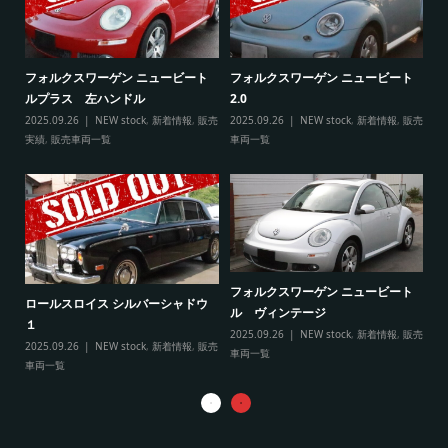
ト
フ
フォルクスワーゲン ニュービート
フォルクスワーゲン ニュービート
ル
ルプラス 左ハンドル
2.0
販売
20
2025.09.26
NEW stock
,
新着情報
,
販売
2025.09.26
NEW stock
,
新着情報
,
販売
実
実績
,
販売車両一覧
車両一覧
フ
リ
フォルクスワーゲン ニュービート
ル
ロールスロイス シルバーシャドウ
ル ヴィンテージ
20
１
2025.09.26
NEW stock
,
新着情報
,
販売
実
2025.09.26
NEW stock
,
新着情報
,
販売
車両一覧
車両一覧