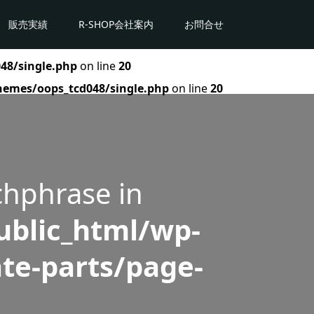
販売実績
R-SHOP会社案内
お問合せ
48/single.php
on line
20
hemes/oops_tcd048/single.php
on line
20
chphrase in
blic_html/wp-
te-parts/page-