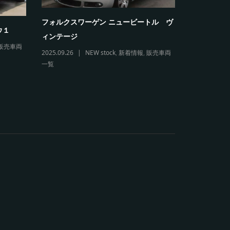
フォルクスワーゲン ニュービートル ヴ
フォルクス
ウ１
ィンテージ
リオレ
販売車両
2025.09.26
NEW stock
,
新着情報
,
販売車両
2026.03.11
一覧
販売車両一覧