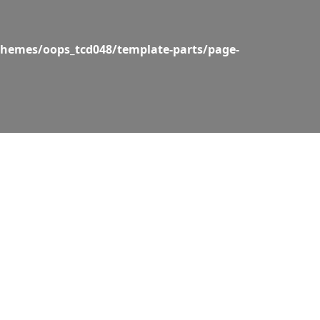
hemes/oops_tcd048/template-parts/page-