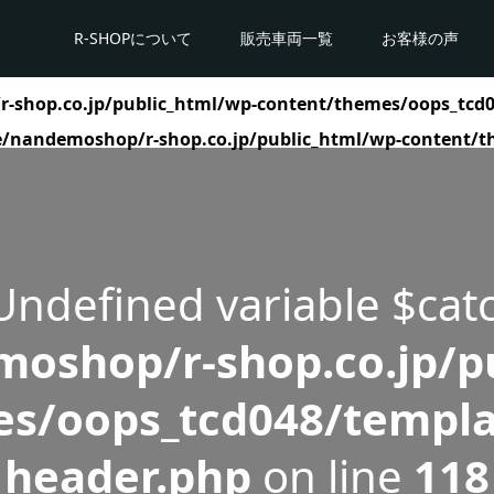
R-SHOPについて
販売車両一覧
お客様の声
shop.co.jp/public_html/wp-content/themes/oops_tcd0
/nandemoshop/r-shop.co.jp/public_html/wp-content/t
 Undefined variable $cat
oshop/r-shop.co.jp/pu
s/oops_tcd048/templa
header.php
on line
118