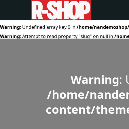
Warning
: Undefined array key 0 in
/home/nandemoshop/r-
Warning
: Attempt to read property "slug" on null in
/home
Warning
:
/home/nandem
content/theme