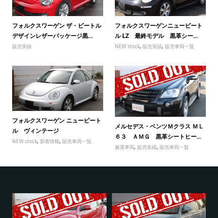
フォルクスワーゲン ザ・ビートル
フォルクスワーゲンニュービート
デザインレザーパッケージ黒...
ル LZ 最終モデル 黒革シー...
販売実績
NEW stock
,
販売実績
,
販売車両一覧
フォルクスワーゲン ニュービート
メルセデス・ベンツＭクラス ＭＬ
ル ヴィンテージ
６３ ＡＭＧ 黒革シートヒー...
NEW stock
,
新着情報
,
販売車両一覧
厳選車両
,
販売実績
,
販売車両一覧