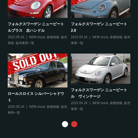
ト
フ
フォルクスワーゲン ニュービート
フォルクスワーゲン ニュービート
ル
ルプラス 左ハンドル
2.0
販売
20
2025.09.26
NEW stock
,
新着情報
,
販売
2025.09.26
NEW stock
,
新着情報
,
販売
実
実績
,
販売車両一覧
車両一覧
フ
リ
フォルクスワーゲン ニュービート
ル
ロールスロイス シルバーシャドウ
ル ヴィンテージ
20
１
2025.09.26
NEW stock
,
新着情報
,
販売
実
2025.09.26
NEW stock
,
新着情報
,
販売
車両一覧
車両一覧