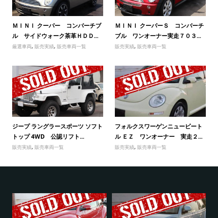
ＭＩＮＩ クーパー コンバーチブ
ＭＩＮＩ クーパーＳ コンバーチ
ル サイドウォーク茶革ＨＤＤ...
ブル ワンオーナー実走７０３...
厳選車両
,
販売実績
,
販売車両一覧
販売実績
,
販売車両一覧
ジープ ラングラースポーツ ソフト
フォルクスワーゲンニュービート
トップ 4WD 公認リフト...
ル ＥＺ ワンオーナー 実走２...
販売実績
,
販売車両一覧
販売実績
,
販売車両一覧