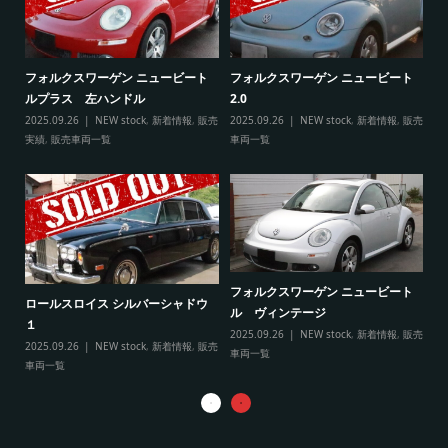
ト
フ
フォルクスワーゲン ニュービート
フォルクスワーゲン ニュービート
ル
ルプラス 左ハンドル
2.0
販売
20
2025.09.26
NEW stock
,
新着情報
,
販売
2025.09.26
NEW stock
,
新着情報
,
販売
実
実績
,
販売車両一覧
車両一覧
フ
リ
フォルクスワーゲン ニュービート
ル
ロールスロイス シルバーシャドウ
ル ヴィンテージ
20
１
2025.09.26
NEW stock
,
新着情報
,
販売
実
2025.09.26
NEW stock
,
新着情報
,
販売
車両一覧
車両一覧