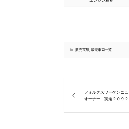
エンジン種別
販売実績
,
販売車両一覧
フォルクスワーゲンニュ
オーナー 実走２０９２１