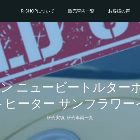
R-SHOPについて
販売車両一覧
お客様の声
ン ニュービートルターボ 
トヒーター サンフラワー
販売実績
,
販売車両一覧