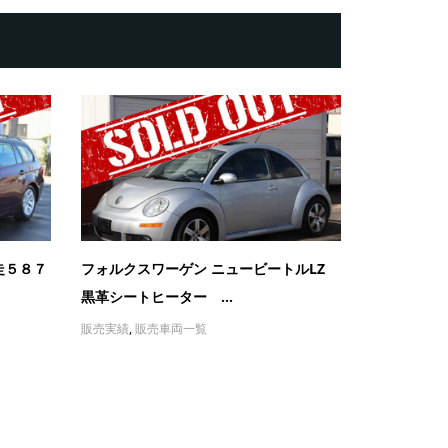
走５８７
フォルクスワーゲン ニュービートルLZ
黒革シートヒーター ...
販売実績
,
販売車両一覧