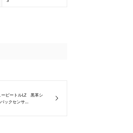
3
ュービートルLZ 黒革シ
ックセンサ...