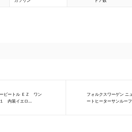
ガソリン
ドア数
ービートル ＥＺ ワン
フォルクスワーゲン ニ
 内装イエロ...
ートヒーターサンルーフバ