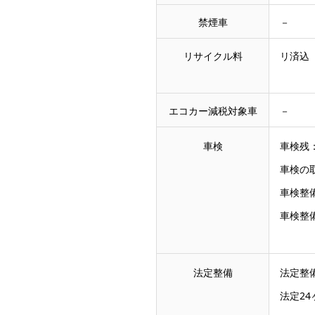
禁煙車
－
リサイクル料
リ済込
エコカー減税対象車
－
車検
車検残
車検の
車検整
車検整
法定整備
法定整
法定2