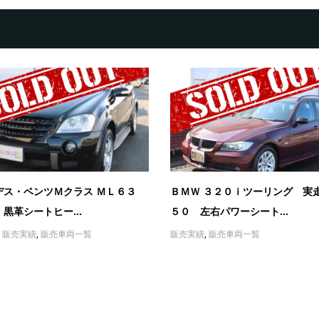
デス・ベンツＭクラス ＭＬ６３
ＢＭＷ ３２０ｉツーリング 実
黒革シートヒー...
５０ 左右パワーシート...
,
販売実績
,
販売車両一覧
販売実績
,
販売車両一覧