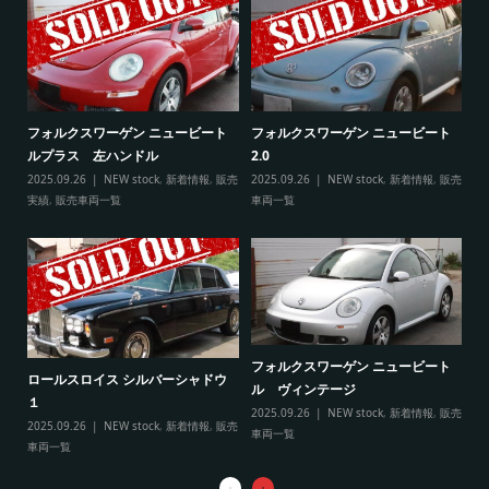
ト
フ
フォルクスワーゲン ニュービート
フォルクスワーゲン ニュービート
ル
ルプラス 左ハンドル
2.0
販売
20
2025.09.26
NEW stock
,
新着情報
,
販売
2025.09.26
NEW stock
,
新着情報
,
販売
実
実績
,
販売車両一覧
車両一覧
フ
リ
フォルクスワーゲン ニュービート
ル
ロールスロイス シルバーシャドウ
ル ヴィンテージ
20
１
2025.09.26
NEW stock
,
新着情報
,
販売
実
2025.09.26
NEW stock
,
新着情報
,
販売
車両一覧
車両一覧