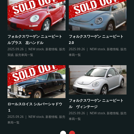
ト
フ
フォルクスワーゲン ニュービート
フォルクスワーゲン ニュービート
ル
ルプラス 左ハンドル
2.0
販売
20
2025.09.26
NEW stock
,
新着情報
,
販売
2025.09.26
NEW stock
,
新着情報
,
販売
実
実績
,
販売車両一覧
車両一覧
フ
リ
フォルクスワーゲン ニュービート
ル
ロールスロイス シルバーシャドウ
ル ヴィンテージ
20
１
2025.09.26
NEW stock
,
新着情報
,
販売
実
2025.09.26
NEW stock
,
新着情報
,
販売
車両一覧
車両一覧