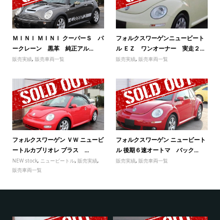
ＭＩＮＩ ＭＩＮＩ クーパーＳ パ
フォルクスワーゲンニュービート
ークレーン 黒革 純正アル...
ル ＥＺ ワンオーナー 実走２...
販売実績
,
販売車両一覧
販売実績
,
販売車両一覧
フォルクスワーゲン ＶＷ ニュービ
フォルクスワーゲン ニュービート
ートルカブリオレ プラス ...
ル 後期６速オートマ バック...
NEW stock
,
ニュービートル
,
販売実績
,
販売実績
,
販売車両一覧
販売車両一覧