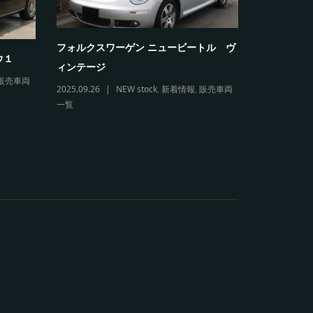
フォルクスワーゲン ニュービートル ヴ
フォルクス
ウ１
ィンテージ
リオレ
販売車両
2025.09.26
NEW stock
,
新着情報
,
販売車両
2026.03.11
一覧
販売車両一覧