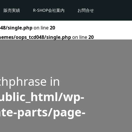
販売実績
R-SHOP会社案内
お問合せ
48/single.php
on line
20
hemes/oops_tcd048/single.php
on line
20
chphrase in
blic_html/wp-
te-parts/page-