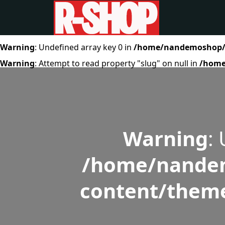
Warning
: Undefined array key 0 in
/home/nandemoshop/r-
Warning
: Attempt to read property "slug" on null in
/home
Warning
:
/home/nandem
content/theme