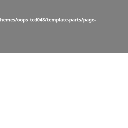
hemes/oops_tcd048/template-parts/page-