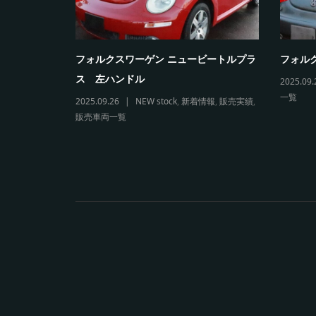
5カブリオレ
フォルクスワーゲン ニュービートルプラ
フォルク
ス 左ハンドル
2025.09.
一覧
両一覧
2025.09.26
NEW stock
,
新着情報
,
販売実績
,
販売車両一覧