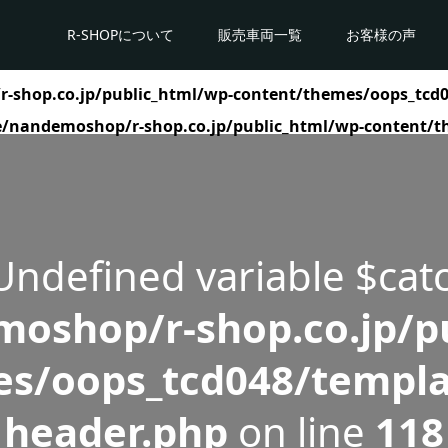
R-SHOPについて
販売車両一覧
お客様の声
shop.co.jp/public_html/wp-content/themes/oops_tcd0
/nandemoshop/r-shop.co.jp/public_html/wp-content/t
 Undefined variable $cat
oshop/r-shop.co.jp/pu
s/oops_tcd048/templa
header.php
on line
118