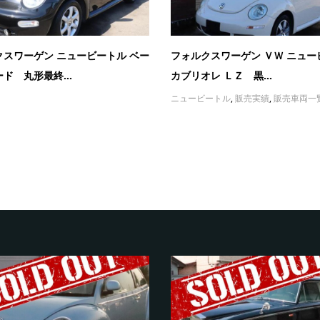
クスワーゲン ニュービートル ベー
フォルクスワーゲン ＶＷ ニュー
ド 丸形最終...
カブリオレ ＬＺ 黒...
ニュービートル
,
販売実績
,
販売車両一