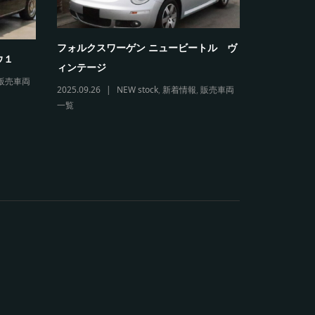
フォルクスワーゲン ニュービートル ヴ
フォルクス
ウ１
ィンテージ
リオレ
販売車両
2025.09.26
NEW stock
,
新着情報
,
販売車両
2026.03.11
一覧
販売車両一覧