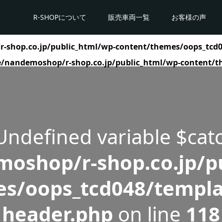
R-SHOPについて
販売車両一覧
お客様の声
shop.co.jp/public_html/wp-content/themes/oops_tcd0
/nandemoshop/r-shop.co.jp/public_html/wp-content/t
 Undefined variable $cat
oshop/r-shop.co.jp/pu
s/oops_tcd048/templa
header.php
on line
118