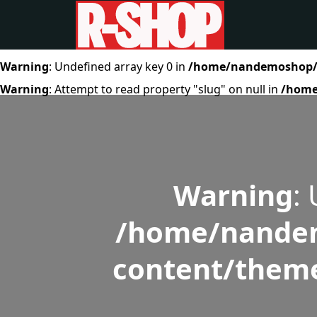
Warning
: Undefined array key 0 in
/home/nandemoshop/r-
Warning
: Attempt to read property "slug" on null in
/home
Warning
:
/home/nandem
content/theme