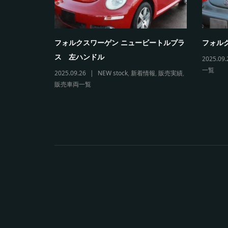
5カブリオレ
フォルクスワーゲン ニュービートルプラ
フォルク
ス 左ハンドル
2025.09.
一覧
両一覧
2025.09.26
NEW stock
,
新着情報
,
販売実績
,
販売車両一覧