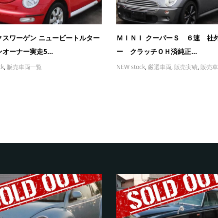
クスワーゲン ニュービートルター
ＭＩＮＩ クーパーＳ ６速 社
オーナー実走5...
ー クラッチＯＨ済純正...
ck
,
販売車両一覧
NEW stock
,
厳選車両
,
販売実績
,
販売車