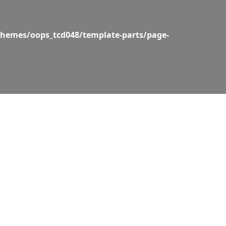
hemes/oops_tcd048/template-parts/page-