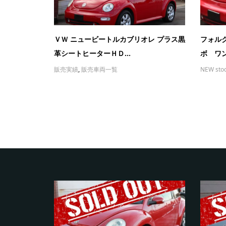
ＶＷ ニュービートルカブリオレ プラス黒
フォル
革シートヒーターＨＤ...
ボ ワン
販売実績
,
販売車両一覧
NEW sto