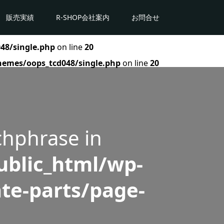
販売実績
R-SHOP会社案内
お問合せ
48/single.php
on line
20
hemes/oops_tcd048/single.php
on line
20
chphrase in
blic_html/wp-
te-parts/page-