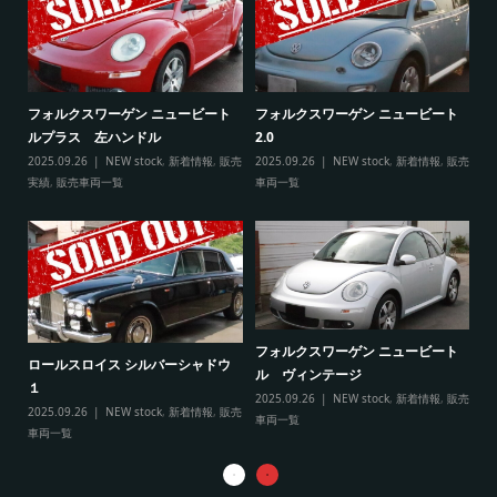
ト
フ
フォルクスワーゲン ニュービート
フォルクスワーゲン ニュービート
ル
ルプラス 左ハンドル
2.0
販売
20
2025.09.26
NEW stock
,
新着情報
,
販売
2025.09.26
NEW stock
,
新着情報
,
販売
実
実績
,
販売車両一覧
車両一覧
フ
リ
フォルクスワーゲン ニュービート
ル
ロールスロイス シルバーシャドウ
ル ヴィンテージ
20
１
2025.09.26
NEW stock
,
新着情報
,
販売
実
2025.09.26
NEW stock
,
新着情報
,
販売
車両一覧
車両一覧