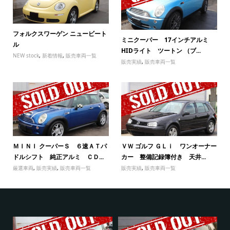
フォルクスワーゲン ニュービート
ミニクーパー 17インチアルミ
ル
HIDライト ツートン （ブ...
NEW stock
,
新着情報
,
販売車両一覧
販売実績
,
販売車両一覧
ＭＩＮＩ クーパーＳ ６速ＡＴパ
ＶＷ ゴルフ ＧＬｉ ワンオーナー
ドルシフト 純正アルミ ＣＤ...
カー 整備記録簿付き 天井...
厳選車両
,
販売実績
,
販売車両一覧
販売実績
,
販売車両一覧