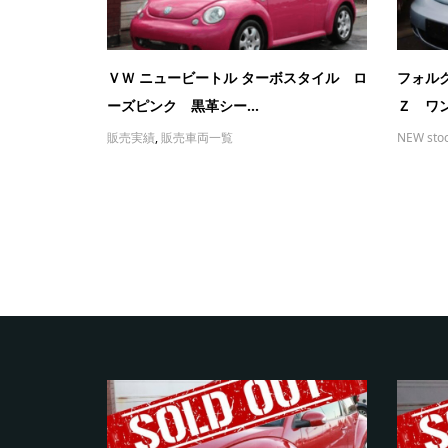
ＶＷ ニュービートル ターボスタイル ロ
フォル
ーズピンク 黒革シー...
Ｚ ワン
販売実績
,
販売車両一覧
NEW sto