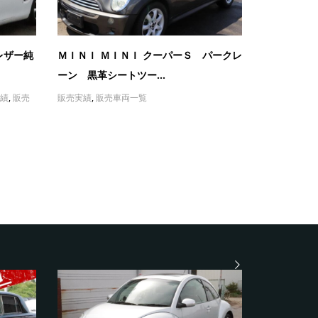
レザー純
ＭＩＮＩ ＭＩＮＩ クーパーＳ パークレ
ーン 黒革シートツー...
績
,
販売
販売実績
,
販売車両一覧