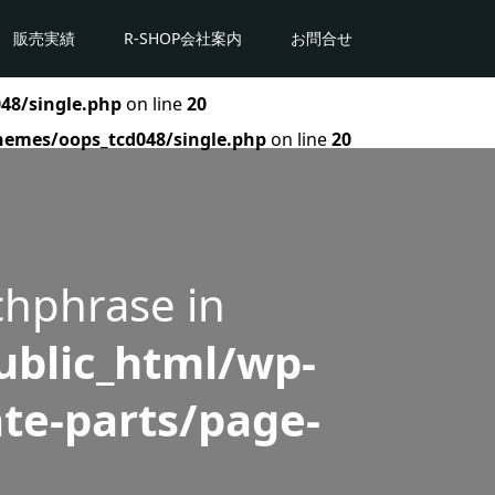
販売実績
R-SHOP会社案内
お問合せ
48/single.php
on line
20
hemes/oops_tcd048/single.php
on line
20
chphrase in
blic_html/wp-
te-parts/page-