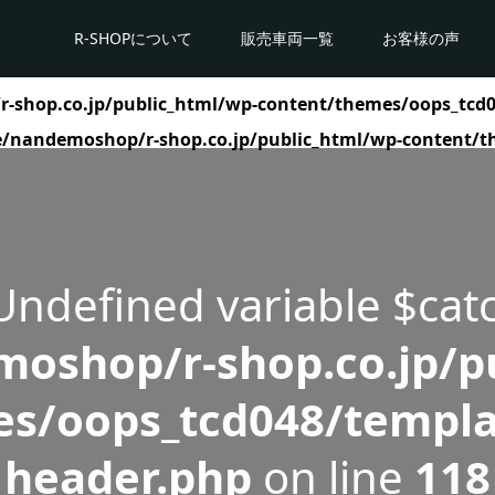
R-SHOPについて
販売車両一覧
お客様の声
shop.co.jp/public_html/wp-content/themes/oops_tcd0
/nandemoshop/r-shop.co.jp/public_html/wp-content/t
 Undefined variable $cat
oshop/r-shop.co.jp/pu
s/oops_tcd048/templa
header.php
on line
118