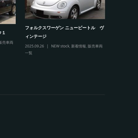
フォルクスワーゲン ニュービートル ヴ
フォルクス
ウ１
ィンテージ
リオレ
販売車両
2025.09.26
NEW stock
,
新着情報
,
販売車両
2026.03.11
一覧
販売車両一覧