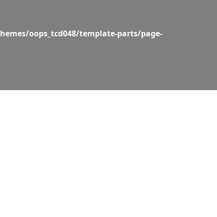
hemes/oops_tcd048/template-parts/page-