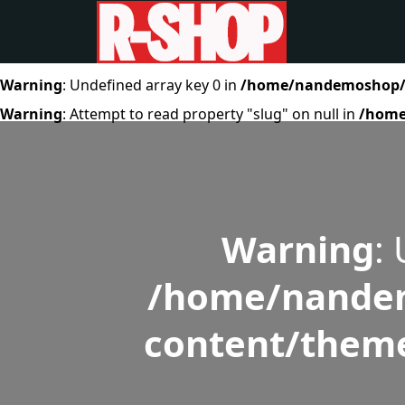
Warning
: Undefined array key 0 in
/home/nandemoshop/r-
Warning
: Attempt to read property "slug" on null in
/home
Warning
:
/home/nandem
content/theme