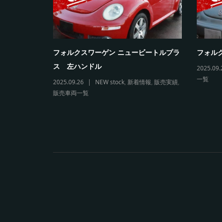
5カブリオレ
フォルクスワーゲン ニュービートルプラ
フォルク
ス 左ハンドル
2025.09.
一覧
両一覧
2025.09.26
NEW stock
,
新着情報
,
販売実績
,
販売車両一覧