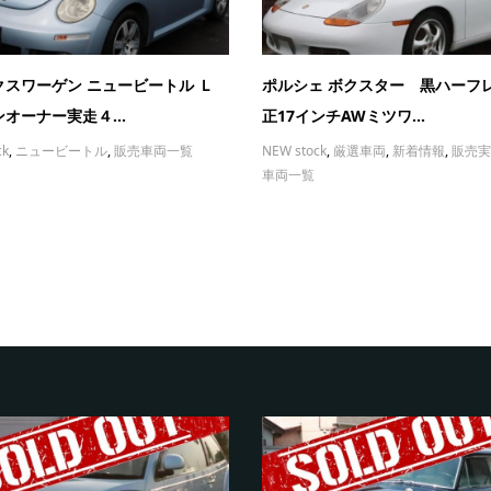
クスワーゲン ニュービートル Ｌ
ポルシェ ボクスター 黒ハーフ
オーナー実走４...
正17インチAWミツワ...
ck
,
ニュービートル
,
販売車両一覧
NEW stock
,
厳選車両
,
新着情報
,
販売実
車両一覧