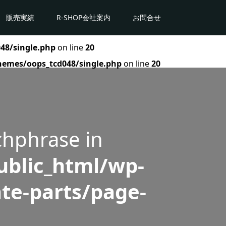
販売実績
R-SHOP会社案内
お問合せ
48/single.php
on line
20
hemes/oops_tcd048/single.php
on line
20
chphrase in
blic_html/wp-
te-parts/page-