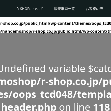
R-SHOPについて
販売車両一覧
お客様の声
shop.co.jp/public_html/wp-content/themes/oops_tcd0
/nandemoshop/r-shop.co.jp/public_html/wp-content/t
 Undefined variable $cat
oshop/r-shop.co.jp/pu
s/oops_tcd048/templa
header.php
on line
118