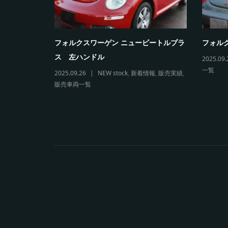
5カブリオレ
フォルクスワーゲン ニュービートルプラ
フォルク
ス 左ハンドル
2025.09.
一覧
両一覧
2025.09.26
NEW stock
,
新着情報
,
販売実績
,
販売車両一覧