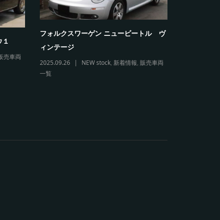
フォルクスワーゲン ニュービートル ヴ
フォルクス
ウ１
ィンテージ
リオレ
販売車両
2025.09.26
NEW stock
,
新着情報
,
販売車両
2026.03.11
一覧
販売車両一覧