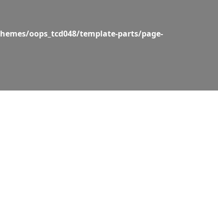
hemes/oops_tcd048/template-parts/page-