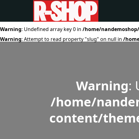
Warning
: Undefined array key 0 in
/home/nandemoshop/r-
Warning
: Attempt to read property "slug" on null in
/home
Warning
:
/home/nandem
content/theme