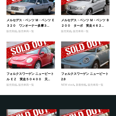
メルセデス・ベンツ Ｍ・ベンツ Ｅ
メルセデス・ベンツ Ｍ・ベンツ Ｂ
３２０ ワンオーナー多摩３...
２００ ターボ 実走４６２...
販売実績
,
販売車両一覧
販売実績
,
販売車両一覧
フォルクスワーゲン ニュービート
フォルクスワーゲン ニュービート
ル ＥＺ 実走５０４００ 天...
2.0
販売実績
,
販売車両一覧
NEW stock
,
新着情報
,
販売車両一覧