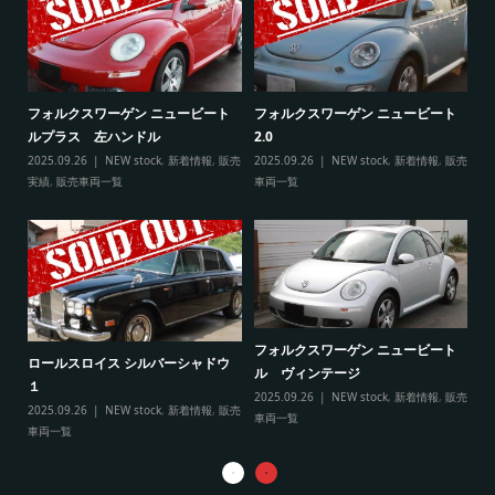
ト
フ
フォルクスワーゲン ニュービート
フォルクスワーゲン ニュービート
ル
ルプラス 左ハンドル
2.0
販売
20
2025.09.26
NEW stock
,
新着情報
,
販売
2025.09.26
NEW stock
,
新着情報
,
販売
実
実績
,
販売車両一覧
車両一覧
フ
リ
フォルクスワーゲン ニュービート
ル
ロールスロイス シルバーシャドウ
ル ヴィンテージ
20
１
2025.09.26
NEW stock
,
新着情報
,
販売
実
2025.09.26
NEW stock
,
新着情報
,
販売
車両一覧
車両一覧