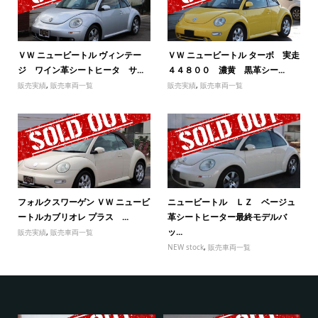
ＶＷ ニュービートル ヴィンテー
ＶＷ ニュービートル ターボ 実走
ジ ワイン革シートヒータ サ...
４４８００ 濃黄 黒革シー...
販売実績
,
販売車両一覧
販売実績
,
販売車両一覧
フォルクスワーゲン ＶＷ ニュービ
ニュービートル ＬＺ ベージュ
ートルカブリオレ プラス ...
革シートヒーター最終モデルバ
ッ...
販売実績
,
販売車両一覧
NEW stock
,
販売車両一覧