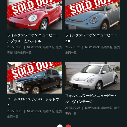
ト
フ
フォルクスワーゲン ニュービート
フォルクスワーゲン ニュービート
ル
ルプラス 左ハンドル
2.0
販売
20
2025.09.26
NEW stock
,
新着情報
,
販売
2025.09.26
NEW stock
,
新着情報
,
販売
実
実績
,
販売車両一覧
車両一覧
フ
リ
フォルクスワーゲン ニュービート
ル
ロールスロイス シルバーシャドウ
ル ヴィンテージ
20
１
2025.09.26
NEW stock
,
新着情報
,
販売
実
2025.09.26
NEW stock
,
新着情報
,
販売
車両一覧
車両一覧