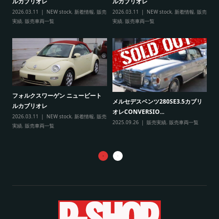
ルカブリオレ
ルカブリオレ
ル
2026.03.11
NEW stock
,
新着情報
,
販売
2026.03.11
NEW stock
,
新着情報
,
販売
販売
20
実績
,
販売車両一覧
実績
,
販売車両一覧
実
フォルクスワーゲン ニュービート
ト
メルセデスベンツ280SE3.5カブリ
ルカブリオレ
ロ
オレCONVERSIO...
2026.03.11
NEW stock
,
新着情報
,
販売
１
販売
2025.09.26
販売実績
,
販売車両一覧
実績
,
販売車両一覧
20
車