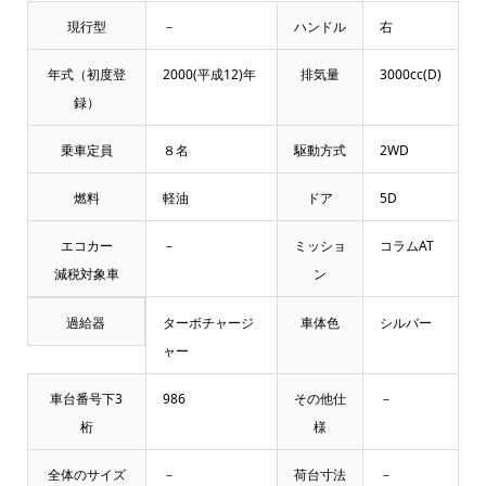
現行型
－
ハンドル
右
年式（初度登
2000(平成12)年
排気量
3000cc(D)
録）
乗車定員
８名
駆動方式
2WD
燃料
軽油
ドア
5D
エコカー
－
ミッショ
コラムAT
減税対象車
ン
過給器
ターボチャージ
車体色
シルバー
ャー
車台番号下3
986
その他仕
－
桁
様
全体のサイズ
－
荷台寸法
－