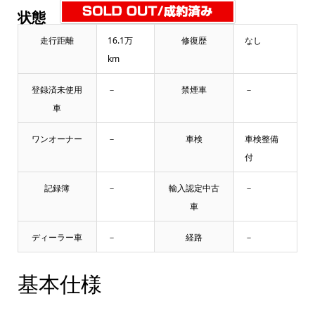
状態
走行距離
16.1万
修復歴
なし
km
登録済未使用
－
禁煙車
－
車
ワンオーナー
－
車検
車検整備
付
記録簿
－
輸入認定中古
－
車
ディーラー車
－
経路
－
基本仕様