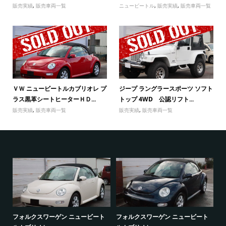
販売実績
,
販売車両一覧
ニュービートル
,
販売実績
,
販売車両一覧
ＶＷ ニュービートルカブリオレ プ
ジープ ラングラースポーツ ソフト
ラス黒革シートヒーターＨＤ...
トップ 4WD 公認リフト...
販売実績
,
販売車両一覧
販売実績
,
販売車両一覧
フォルクスワーゲン ニュービート
フォルクスワーゲン ニュービート
ト
フ